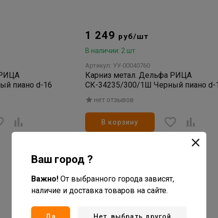
1 249
руб/шт
В наличии: 2 шт
Артикул: УУ-00040760
 РИЦА
Карниз метал. Дельфа РИЦА
ый пиано d-16
СК-34235/300/1Ш Черный пиано d-
нет отзывов
В корзину
Ваш город ?
Важно!
От выбранного города зависят,
наличие и доставка товаров на сайте.
Да
Нет, выбрать другой