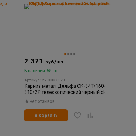
2 321
руб/шт
В наличии: 65 шт
Артикул: УУ-00055078
Карниз метал. Дельфа СК-34Т/160-
310/2Р телескопический черный d-
16/19
нет отзывов
В корзину