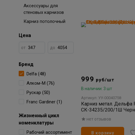
Аксессуары для
стеновых карнизов
Карниз потолочный
Цена
от
до
Бренд
Delfa (48)
999
руб/шт
Алком-М (76)
В наличии: 3 шт
Рускар (50)
Артикул: УУ-00040758
Franc Gardiner (1)
Карниз метал. Дельфа
СК-34235/200/1Ш Черн
Жизненный цикл
нет отзывов
номенклатуры
Рабочий ассортимент
В корзину