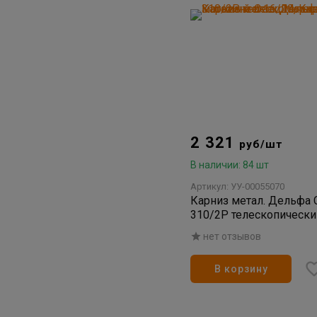
2 321
руб/шт
В наличии: 84 шт
Артикул: УУ-00055070
Карниз метал. Дельфа 
310/2Р телескопически
матовый d-16/19
нет отзывов
В корзину