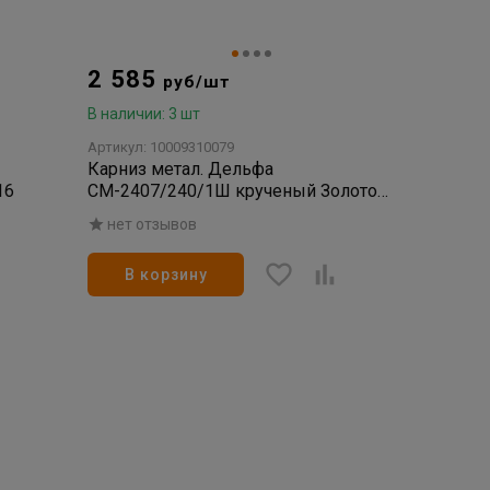
2 585
руб/шт
В наличии: 3 шт
Артикул: 10009310079
Карниз метал. Дельфа
16
СМ-2407/240/1Ш крученый Золото
антик d-16
нет отзывов
В корзину