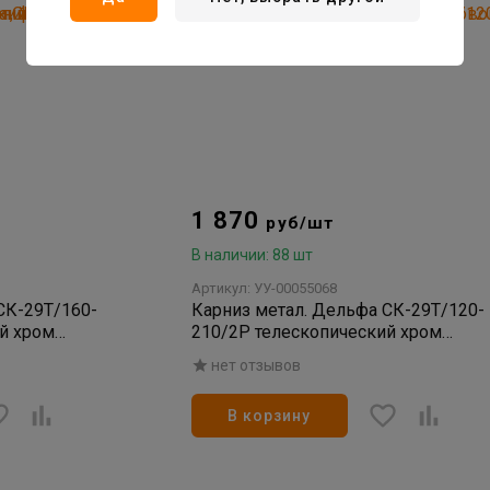
1 870
руб/шт
В наличии: 88 шт
Артикул: УУ-00055068
СК-29Т/160-
Карниз метал. Дельфа СК-29Т/120-
й хром
210/2Р телескопический хром
матовый d-16/19
нет отзывов
В корзину