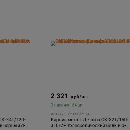
2 321
руб/шт
В наличии: 64 шт
Артикул: УУ-00055074
СК-34Т/120-
Карниз метал. Дельфа СК-32Т/160-
й черный d-
310/2Р телескопический белый d-