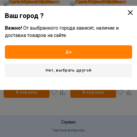
Ваш город ?
Важно!
От выбранного города зависят, наличие и
доставка товаров на сайте.
649
649
руб/м2
руб/м2
Да
В наличии: 225.5 м2
В наличии: 488.1 м2
Артикул: УУ-00031469
Артикул: УУ-00031470
Линолеум JUTEKS Стронг
Линолеум JUTEKS Стронг
Нет, выбрать другой
Плюс Керама 5_769 2,5м (75)
Плюс Керама 5_769 3,0м (90)
нет отзывов
нет отзывов
В корзину
В корзину
Сервис
Частые вопросы