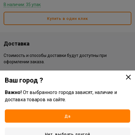
В наличии: 35 упак
Купить в один клик
Доставка
Стоимость и способы доставки будут доступны при
оформлении заказа.
Ваш город ?
Характеристики
Важно!
От выбранного города зависят, наличие и
Основные
доставка товаров на сайте.
Бренд
Silk Plaster
Да
Жизненный цикл номенклатуры
Платан рекомендует
Вид товара
жидкие обои
Нет, выбрать другой