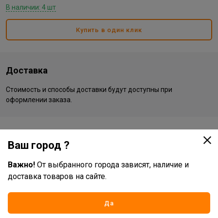
В наличии: 4 шт
Купить в один клик
Доставка
Стоимость и способы доставки будут доступны при
оформлении заказа.
Характеристики
Ваш город ?
Основные
Важно!
От выбранного города зависят, наличие и
Бренд
Vostorg
доставка товаров на сайте.
Жизненный цикл номенклатуры
Рабочий ассортимент
Да
Вид товара
фотообои