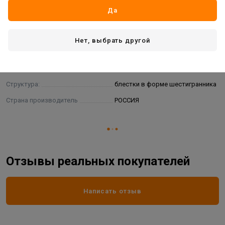
Да
Основные
Бренд
Silk Plaster
Нет, выбрать другой
Жизненный цикл номенклатуры
Рабочий ассортимент
Вид товара
жидкие обои
Структура:
блестки в форме шестигранника
Страна производитель
РОССИЯ
Отзывы реальных покупателей
Написать отзыв