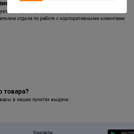
лиентами?
уете смету и подбираете материал?
ителем отдела по работе с корпоративными клиентами:
о товара?
вары в наших пунктах выдачи.
Контакты