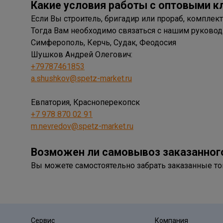
Какие у
словия работы с оптовыми к
Если Вы строитель, бригадир или прораб, комплект
Тогда Вам необходимо связаться с нашим руковод
Симферополь, Керчь, Судак, Феодосия
Шушков Андрей Олегович:
+7978746185
3
a.shushkov@spetz-market.ru
Евпатория, Красноперекопск
+7 978 870 02 91
m.nevredov@spetz-market.ru
Возможен ли самовывоз заказанног
Вы можете самостоятельно забрать заказанные то
Сервис
Компания