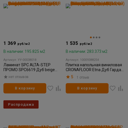
1 369
1 535
руб/м2
руб/м2
В наличии: 195.825 м2
В наличии: 283.373 м2
Артикул: УУ-00038018
Артикул: 10009388254
Ламинат SPC ALTA-STEP
Плитка напольная виниловая
ПРОМО SPC6619 Дуб beige
CRONAFLOOR Etna Дуб Гарда
1218*180*4мм (0,5 мм)
4000 180*1200*3,5мм (0,15мм)
5
нет отзывов
1 отзыв
(3,069/147,312)
(10шт/2,16м²)
В корзину
В корзину
Распродажа