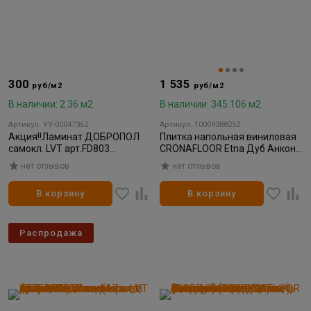
300
1 535
руб/м2
руб/м2
В наличии: 2.36 м2
В наличии: 345.106 м2
Артикул: УУ-00047362
Артикул: 10009388252
Акция!!Ламинат ДОБРОПОЛ
Плитка напольная виниловая
самокл. LVT арт.FD803
CRONAFLOOR Etna Дуб Анкона
914х152х2,2мм (17шт/
4001 180*1200*3,5мм (0,15мм)
нет отзывов
нет отзывов
2,361м.кв.)
(10шт/2,16м²)
В корзину
В корзину
Распродажа