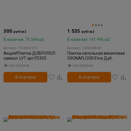
300
1 535
руб/м2
руб/м2
В наличии: 75.544 м2
В наличии: 141.996 м2
Артикул: УУ-00047377
Артикул: 10009388253
Акция!!Плитка ДОБРОПОЛ
Плитка напольная виниловая
самокл. LVT арт.FD303
CRONAFLOOR Etna Дуб
457х457х2,2мм (17шт/
Бардолино 4003
нет отзывов
нет отзывов
3,55м.кв.)
180*1200*3,5мм (0,15мм)
(10шт/2,16м²)
В корзину
В корзину