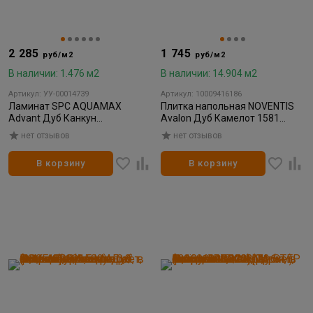
2 285
1 745
руб/м2
руб/м2
В наличии: 1.476 м2
В наличии: 14.904 м2
Артикул: УУ-00014739
Артикул: 10009416186
Ламинат SPC AQUAMAX
Плитка напольная NOVENTIS
Advant Дуб Канкун
Avalon Дуб Камелот 1581
1220*151*4,5мм
(180x1200; 3,5 мм; 0,3
нет отзывов
нет отзывов
(2,211/145,926)
мм;микрофаска) (2,16м2)
В корзину
В корзину