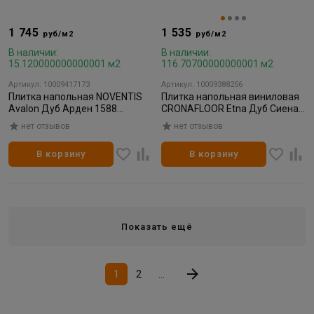
1 745
1 535
руб/м2
руб/м2
В наличии:
В наличии:
15.120000000000001 м2
116.70700000000001 м2
Артикул: 10009417173
Артикул: 10009388256
Плитка напольная NOVENTIS
Плитка напольная виниловая
Avalon Дуб Арден 1588
CRONAFLOOR Etna Дуб Сиена
(180x1200; 3,5 мм; 0,3
4004 180*1200*3,5мм (0,15мм)
нет отзывов
нет отзывов
мм;микрофаска) (2,16м2)
(10шт/2,16м²)
В корзину
В корзину
Показать ещё
1
2
...