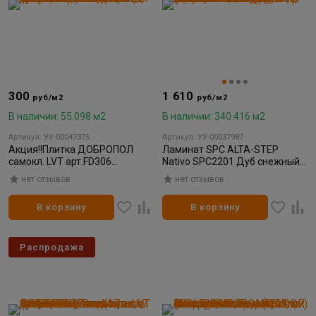
300
1 610
руб/м2
руб/м2
В наличии: 55.098 м2
В наличии: 340.416 м2
Артикул: УУ-00047375
Артикул: УУ-00037987
Акция!!Плитка ДОБРОПОЛ
Ламинат SPC ALTA-STEP
самокл. LVT арт.FD306
Nativo SPC2201 Дуб снежный
457х457х2,2мм (17шт/
NL 1218*180*4мм (0,3 мм)
нет отзывов
нет отзывов
3,55м.кв.)
(3,069/147,312)
В корзину
В корзину
Распродажа