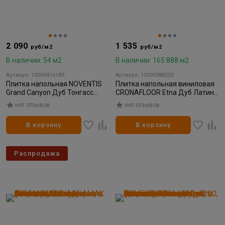
2 090
1 535
руб/м2
руб/м2
В наличии: 54 м2
В наличии: 165.888 м2
Артикул: 10009416189
Артикул: 10009388255
Плитка напольная NOVENTIS
Плитка напольная виниловая
Grand Сanyon Дуб Тонгасс
CRONAFLOOR Etna Дуб Латина
2007 (180x1200; 4,0 мм; 0,5 мм;
4002 180*1200*3,5мм (0,15мм)
нет отзывов
нет отзывов
not EIR) (2,16м2)
(10шт/2,16м²)
В корзину
В корзину
Распродажа